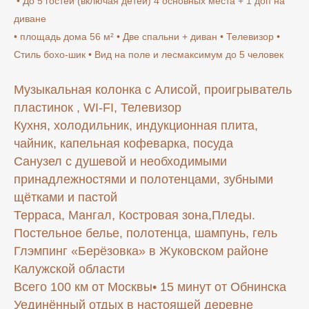
• До 5 гостей (включая детей) 4 основных места + 1 доп на
диване
• площадь дома 56 м² • Две спальни + диван • Телевизор •
Стиль бохо-шик • Вид на поле и лесмаксимум до 5 человек
Музыкальная колонка с Алисой, проигрыватель
пластинок , WI-FI, Телевизор
Кухня, холодильник, индукционная плита,
чайник, капельная кофеварка, посуда
Санузел с душевой и необходимыми
принадлежностями и полотенцами, зубными
щётками и пастой
Терраса, Мангал, Костровая зона,Пледы.
Постельное белье, полотенца, шампунь, гель
Глэмпинг «Берёзовка» в Жуковском районе
Калужской области
Всего 100 км от Москвы• 15 минут от Обнинска
Уединённый отдых в настоящей деревне