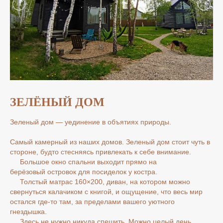
ЗЕЛЁНЫЙ ДОМ
Зеленый дом — уединение в объятиях природы.
Самый камерный из наших домов. Зеленый дом стоит чуть в
стороне, будто стесняясь привлекать к себе внимание.
Большое окно спальни выходит прямо на
берёзовый островок для посиделок у костра.
Толстый матрас 160×200, диван, на котором можно
свернуться калачиком с книгой, и ощущение, что весь мир
остался где-то там, за пределами вашего уютного
гнездышка.
Здесь не нужно никуда спешить. Можно целый день